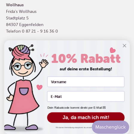
Wollhaus
Frida's Wollhaus
Stadtplatz 5
84307 Eggenfelden
Telefon
0 87 21 - 9 16 36 0
10% Rabatt
Deutschland (EUR €)
auf deine erste Bestellung!
Dein Rabattcode kommt direkt per E-Mail 💌
© 2026, Frida's Wollhaus. Powered by Shopify
Widerrufsrecht
Datenschutzerklärung
AGB
Versand
Ja, da mach ich mit!
Kontaktinformationen
Impressum
Mit deiner Anmeldung akzeptierst du unsere Datenschutzbestimmungen.