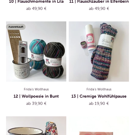
10 | Flauschmomente in Lila
11 | Flauschzauber in Elfenbein
Angebot
Angebot
ab 49,90 €
ab 49,90 €
Ausverkauft
Frida's Wollhaus
Frida's Wollhaus
12 | Wollpoesie in Bunt
13 | Cremige Wohlfühlpause
Angebot
Angebot
ab 39,90 €
ab 19,90 €