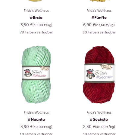
Frida's Wollhaus
Frida's Wollhaus
#Erste
#Fünfte
Angebot
Angebot
3,50 €
6,90 €
(35,00 €/kg)
(27,60 €/kg)
78 Farben verfügbar
30 Farben verfügbar
Frida's Wollhaus
Frida's Wollhaus
#Neunte
#Sechste
Angebot
Angebot
3,90 €
2,30 €
(39,00 €/kg)
(46,00 €/kg)
18 Farben verfügbar
30 Farben verfügbar