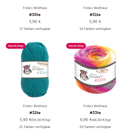
Frida's Wollhaus
Frida's Wollhaus
#30te
#31te
Angebot
Angebot
3,90 €
5,90 €
17 Farben verfügbar
16 Farben verfügbar
Neu im Shop
Neu im Shop
Frida's Wollhaus
Frida's Wollhaus
#32te
#33te
Angebot
Angebot
5,90 €
6,90 €
(59,00 €/kg)
(46,00 €/kg)
21 Farben verfügbar
20 Farben verfügbar