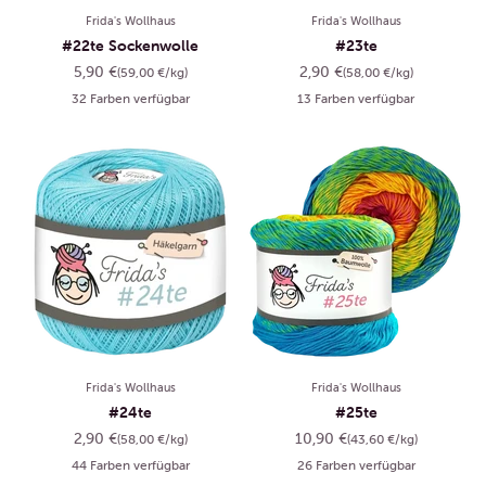
Frida's Wollhaus
Frida's Wollhaus
#22te Sockenwolle
#23te
Angebot
Angebot
5,90 €
2,90 €
(59,00 €/kg)
(58,00 €/kg)
32 Farben verfügbar
13 Farben verfügbar
Frida's Wollhaus
Frida's Wollhaus
#24te
#25te
Angebot
Angebot
2,90 €
10,90 €
(58,00 €/kg)
(43,60 €/kg)
44 Farben verfügbar
26 Farben verfügbar