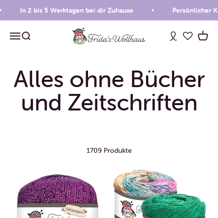
Zum Inhalt springen
In 2 bis 5 Werktagen bei dir Zuhause
Persönlicher Kund
Frida's Wollhaus
Menü
Suche
Waren
1709 Produkte