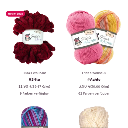
Neu im Shop
Frida's Wollhaus
Frida's Wollhaus
#34te
#Achte
Angebot
Angebot
11,90 €
3,90 €
(39,67 €/kg)
(39,00 €/kg)
9 Farben verfügbar
62 Farben verfügbar