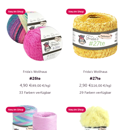
Neu im Shop
Neu im Shop
Frida's Wollhaus
Frida's Wollhaus
#26te
#27te
Angebot
Angebot
4,90 €
2,90 €
(49,00 €/kg)
(116,00 €/kg)
33 Farben verfügbar
29 Farben verfügbar
Neu im Shop
Neu im Shop