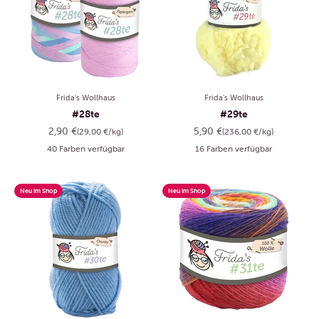
Frida's Wollhaus
Frida's Wollhaus
#28te
#29te
Angebot
Angebot
2,90 €
5,90 €
(29,00 €/kg)
(236,00 €/kg)
40 Farben verfügbar
16 Farben verfügbar
Neu im Shop
Neu im Shop