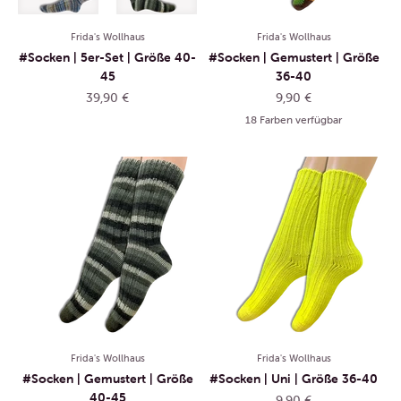
Frida's Wollhaus
Frida's Wollhaus
#Socken | 5er-Set | Größe 40-
#Socken | Gemustert | Größe
45
36-40
Angebot
Angebot
39,90 €
9,90 €
18 Farben verfügbar
Frida's Wollhaus
Frida's Wollhaus
#Socken | Gemustert | Größe
#Socken | Uni | Größe 36-40
40-45
Angebot
9,90 €