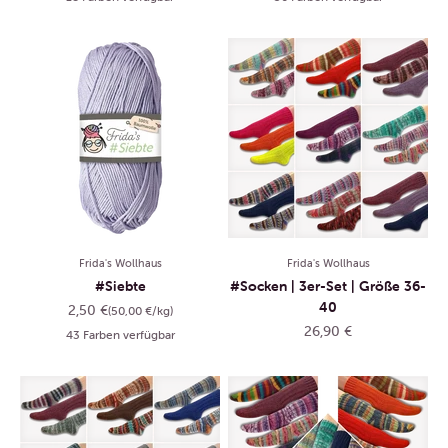
Frida's Wollhaus
Frida's Wollhaus
#Siebte
#Socken | 3er-Set | Größe 36-
40
Angebot
2,50 €
(50,00 €/kg)
Angebot
26,90 €
43 Farben verfügbar