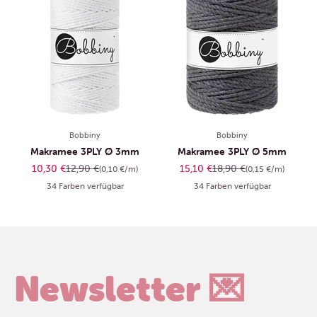
Bobbiny
Bobbiny
Makramee 3PLY Ø 3mm
Makramee 3PLY Ø 5mm
Angebot
Regulärer Preis
Angebot
Regulärer Preis
10,30 €
12,90 €
15,10 €
18,90 €
(0,10 €/m)
(0,15 €/m)
34 Farben verfügbar
34 Farben verfügbar
Newsletter 💌