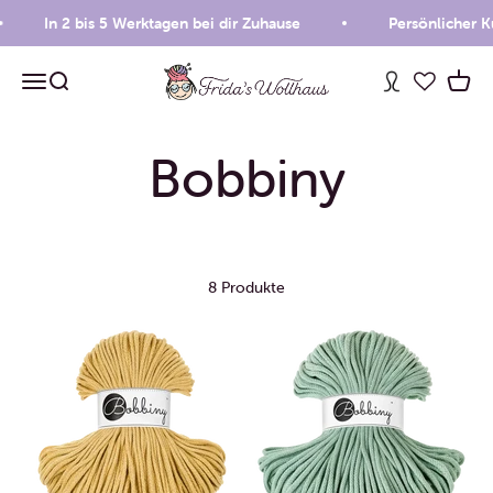
Zum Inhalt springen
In 2 bis 5 Werktagen bei dir Zuhause
Persönlicher K
Frida's Wollhaus
Menü
Suche
Waren
8 Produkte