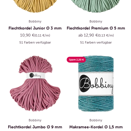
Bobbiny
Bobbiny
Flechtkordel Junior Ø 3 mm
Flechtkordel Premium Ø 5 mm
Angebot
Angebot
10,90 €
ab 12,90 €
(0,11 €/m)
(0,13 €/m)
51 Farben verfügbar
51 Farben verfügbar
Spare 2,20 €
Bobbiny
Bobbiny
Flechtkordel Jumbo Ø 9 mm
Makramee-Kordel Ø 1,5 mm