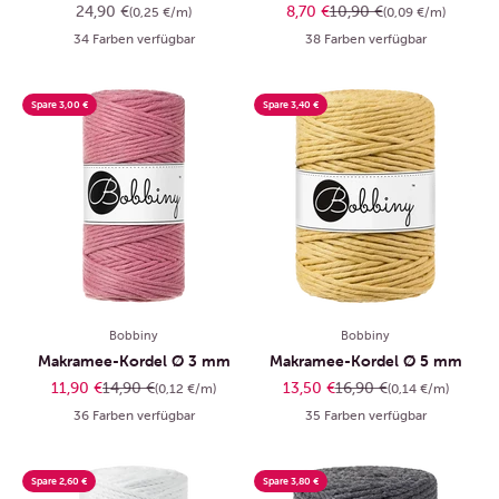
Angebot
Angebot
Regulärer Preis
24,90 €
8,70 €
10,90 €
(0,25 €/m)
(0,09 €/m)
34 Farben verfügbar
38 Farben verfügbar
Spare 3,00 €
Spare 3,40 €
Bobbiny
Bobbiny
Makramee-Kordel Ø 3 mm
Makramee-Kordel Ø 5 mm
Angebot
Regulärer Preis
Angebot
Regulärer Preis
11,90 €
14,90 €
13,50 €
16,90 €
(0,12 €/m)
(0,14 €/m)
36 Farben verfügbar
35 Farben verfügbar
Spare 2,60 €
Spare 3,80 €