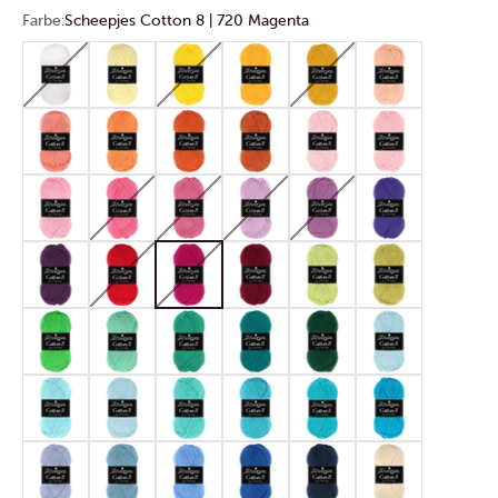
Farbe:
Scheepjes Cotton 8 | 720 Magenta
Scheepjes Cotton 8 | 502 Weiß
Scheepjes Cotton 8 | 508 Vanille
Scheepjes Cotton 8 | 551 Gelb
Scheepjes Cotton 8 | 714 Intensivgelb
Scheepjes Cotton 8 | 722 S
Scheepjes Cotton 8
Scheepjes Cotton 8 | 650 Apricot
Scheepjes Cotton 8 | 639 Orange
Scheepjes Cotton 8 | 716 Curry
Scheepjes Cotton 8 | 671 Karneol
Scheepjes Cotton 8 | 718 Blu
Scheepjes Cotton 8
Scheepjes Cotton 8 | 649 Rosa
Scheepjes Cotton 8 | 719 Flamingo
Scheepjes Cotton 8 | 653 Pink
Scheepjes Cotton 8 | 529 Flieder
Scheepjes Cotton 8 | 726 Or
Scheepjes Cotton 8 
Scheepjes Cotton 8 | 721 Lila
Scheepjes Cotton 8 | 510 Rot
Scheepjes Cotton 8 | 720 Magenta
Scheepjes Cotton 8 | 717 Bordeaux
Scheepjes Cotton 8 | 642 Ge
Scheepjes Cotton 8
Scheepjes Cotton 8 | 517 Grün
Scheepjes Cotton 8 | 664 Hellgrün
Scheepjes Cotton 8 | 723 Farn
Scheepjes Cotton 8 | 724 Smaragd
Scheepjes Cotton 8 | 713 Ta
Scheepjes Cotton 8
Scheepjes Cotton 8 | 663 Karibikblau
Scheepjes Cotton 8 | 622 Helltürkis
Scheepjes Cotton 8 | 665 Seegrün
Scheepjes Cotton 8 | 725 Cool Water
Scheepjes Cotton 8 | 712 Azu
Scheepjes Cotton 8 
Scheepjes Cotton 8 | 651 Hellblau
Scheepjes Cotton 8 | 711 Blaugrau
Scheepjes Cotton 8 | 506 Himmelblau
Scheepjes Cotton 8 | 519 Blau
Scheepjes Cotton 8 | 527 Du
Scheepjes Cotton 8