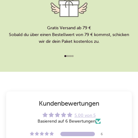
Gratis Versand ab 79 €
Sobald du über einen Bestellwert von 79 € kommst, schicken
wir dir dein Paket kostenlos zu.
Gehe zu Element 1
Gehe zu Element 2
Gehe zu Element 3
Gehe zu Element 4
Gehe zu Element 5
Kundenbewertungen
5.00 von 5
Basierend auf 6 Bewertungen
6