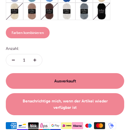
Scheepjes Cotton 8 | 656 Beigegrau
Scheepjes Cotton 8 | 659 Camel
Scheepjes Cotton 8 | 657 Braun
Scheepjes Cotton 8 | 700 Hellgrau
Scheepjes Cotton 8 | 710 Gr
Scheepjes Cotton 8
Farben kombinieren
Anzahl:
Ausverkauft
Benachrichtige mich, wenn der Artikel wieder
verfügbar ist