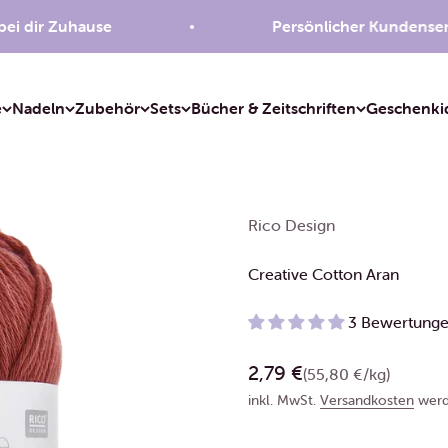
ir Zuhause
Persönlicher Kundenservice
e
Nadeln
Zubehör
Sets
Bücher & Zeitschriften
Geschenki
Rico Design
Creative Cotton Aran
3 Bewertung
Angebot
2,79 €
(55,80 €/kg)
inkl. MwSt.
Versandkosten
werd