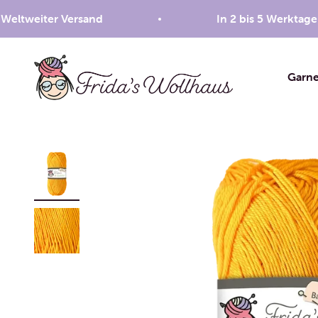
Zum Inhalt springen
weiter Versand
In 2 bis 5 Werktagen bei
Frida's Wollhaus
Garn