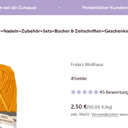
 dir Zuhause
Persönlicher Kundenservic
e
Nadeln
Zubehör
Sets
Bücher & Zeitschriften
Geschenki
Frida's Wollhaus
#Siebte
45 Bewertun
Angebot
2,50 €
(50,00 €/kg)
inkl. MwSt.
Versandkosten
werd