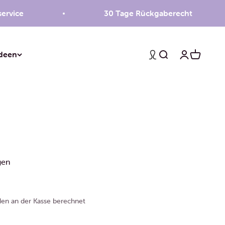
e
30 Tage Rückgaberecht
deen
Suche
Anmelden
Warenko
gen
en an der Kasse berechnet