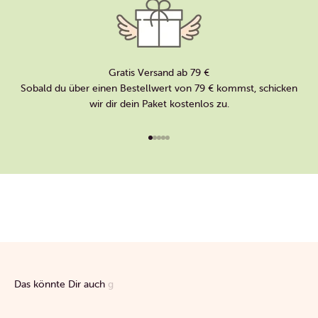
Gratis Versand ab 79 €
Sobald du über einen Bestellwert von 79 € kommst, schicken
wir dir dein Paket kostenlos zu.
Gehe zu Element 1
Gehe zu Element 2
Gehe zu Element 3
Gehe zu Element 4
Gehe zu Element 5