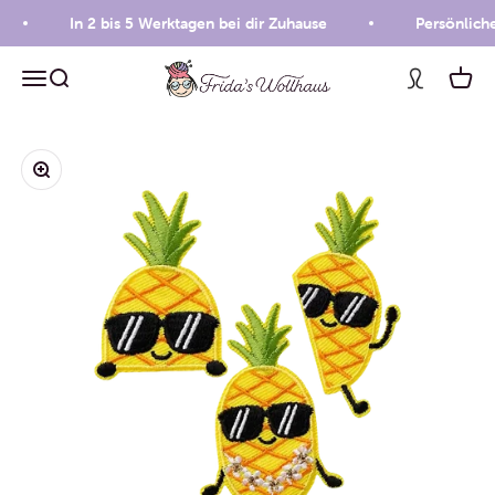
Zum Inhalt springen
In 2 bis 5 Werktagen bei dir Zuhause
Persönliche
Frida's Wollhaus
Menü
Suche
Waren
Bild vergrößern