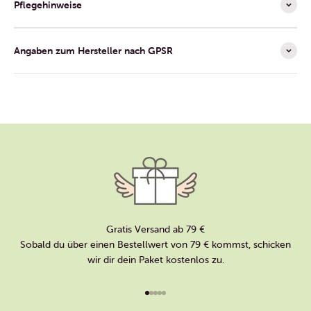
Pflegehinweise
Angaben zum Hersteller nach GPSR
Gratis Versand ab 79 €
Sobald du über einen Bestellwert von 79 € kommst, schicken
wir dir dein Paket kostenlos zu.
Gehe zu Element 1
Gehe zu Element 2
Gehe zu Element 3
Gehe zu Element 4
Gehe zu Element 5