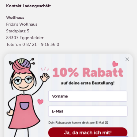
Kontakt Ladengeschäft
Wollhaus
Frida's Wollhaus
Stadtplatz 5
84307 Eggenfelden
Telefon
0 87 21 - 9 16 36 0
10% Rabatt
Deutschland (EUR €)
auf deine erste Bestellung!
Dein Rabattcode kommt direkt per E-Mail 💌
© 2026, Frida's Wollhaus. Powered by Shopify
Widerrufsrecht
Datenschutzerklärung
AGB
Versand
Ja, da mach ich mit!
Kontaktinformationen
Impressum