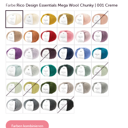
Farbe:
Rico Design Essentials Mega Wool Chunky | 001 Creme
Rico Design Essentials Mega Wool Chunky | 001 Creme
Rico Design Essentials Mega Wool Chunky | 020 Elfenbei
Rico Design Essentials Mega Wool Chunky | 006
Rico Design Essentials Mega Wool Chu
Rico Design Essentials Mega
Rico Design Essenti
Rico Design Essentials Mega Wool Chunky | 022 Altrosa
Rico Design Essentials Mega Wool Chunky | 005 Orange
Rico Design Essentials Mega Wool Chunky | 009
Rico Design Essentials Mega Wool Chun
Rico Design Essentials Mega
Rico Design Essenti
Rico Design Essentials Mega Wool Chunky | 031 Lila
Rico Design Essentials Mega Wool Chunky | 023 Lavendel
Rico Design Essentials Mega Wool Chunky | 03
Rico Design Essentials Mega Wool Chu
Rico Design Essentials Mega
Rico Design Essenti
Rico Design Essentials Mega Wool Chunky | 010 Mint
Rico Design Essentials Mega Wool Chunky | 025 Aqua
Rico Design Essentials Mega Wool Chunky | 011
Rico Design Essentials Mega Wool Chu
Rico Design Essentials Mega 
Rico Design Essenti
Rico Design Essentials Mega Wool Chunky | 036 Aloe
Rico Design Essentials Mega Wool Chunky | 035 Limette
Rico Design Essentials Mega Wool Chunky | 03
Rico Design Essentials Mega Wool Chu
Rico Design Essentials Mega
Rico Design Essenti
Rico Design Essentials Mega Wool Chunky | 013 Hellgrau
Rico Design Essentials Mega Wool Chunky | 014 Grau
Rico Design Essentials Mega Wool Chunky | 015 
Rico Design Essentials Mega Wool Chu
Farben kombinieren