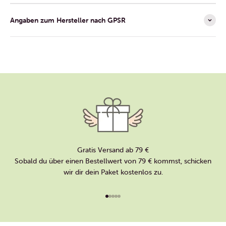
Angaben zum Hersteller nach GPSR
Gratis Versand ab 79 €
Sobald du über einen Bestellwert von 79 € kommst, schicken
wir dir dein Paket kostenlos zu.
Gehe zu Element 1
Gehe zu Element 2
Gehe zu Element 3
Gehe zu Element 4
Gehe zu Element 5