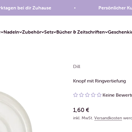
agen bei dir Zuhause
Persönlicher Kund
e
Nadeln
Zubehör
Sets
Bücher & Zeitschriften
Geschenki
Dill
Knopf mit Ringvertiefung
Keine Bewer
Angebot
1,60 €
inkl. MwSt.
Versandkosten
werd