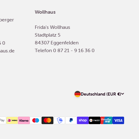
Wollhaus
berger
Frida's Wollhaus
Stadtplatz 5
84307 Eggenfelden
6 0
Telefon
0 87 21 - 9 16 36 0
haus.de
Deutschland (EUR €)