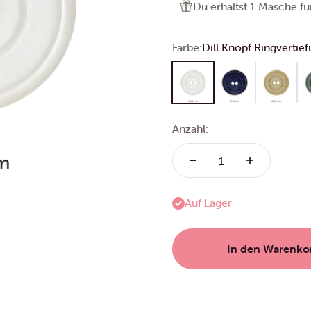
Du erhältst 1 Masche fü
Farbe:
Dill Knopf Ringverti
Dill Knopf Ringvertiefung 
Dill Knopf Ringvert
Dill Knopf
Di
Anzahl:
Auf Lager
In den Warenko