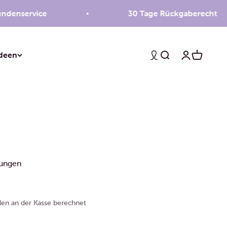
enservice
30 Tage Rückgaberecht
deen
Suche
Anmelden
Warenko
tungen
en an der Kasse berechnet