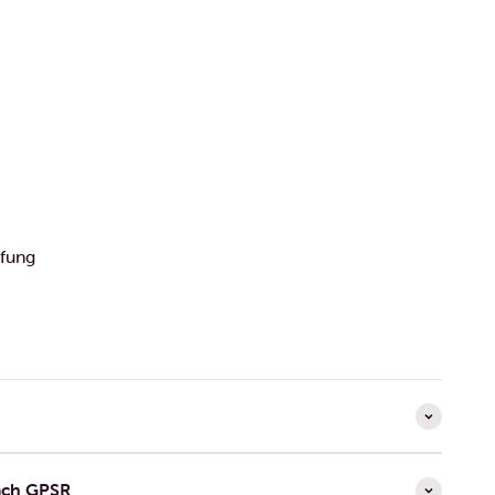
efung
ach GPSR