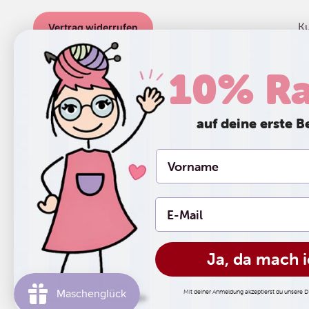
K
Vertrag widerrufen
La
Be
10% Ra
Z
Ve
R
auf deine erste B
Ja, da mach i
© 2026, Frida's Wollhaus. Powered by Shopify
Widerrufsrecht
Datenschutzerklärung
AGB
Versand
Mit deiner Anmeldung akzeptierst du unsere