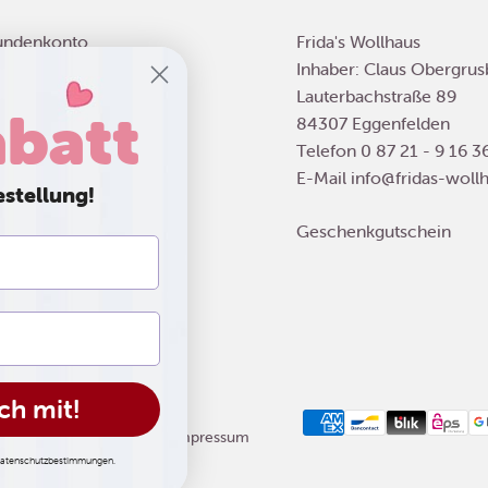
undenkonto
Frida's Wollhaus
dengeschäft
Inhaber: Claus Obergrus
stellung
Lauterbachstraße 89
batt
ahlung
84307 Eggenfelden
rsand & Lieferung
Telefon
0 87 21 - 9 16 3
ücksendung
E-Mail
info@fridas-woll
estellung!
Geschenkgutschein
ch mit!
Kontaktinformationen
Impressum
 Datenschutzbestimmungen.