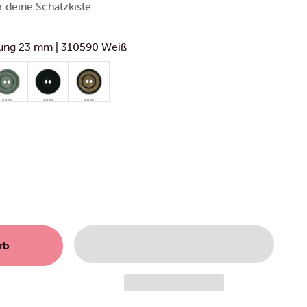
r deine Schatzkiste
efung 23 mm | 310590 Weiß
23 mm | 310590 Weiß
iefung 23 mm | 310642 Lila
 Ringvertiefung 23 mm | 314516 Beige
ll Knopf Ringvertiefung 23 mm | 310640 Graugrün
Dill Knopf Ringvertiefung 23 mm | 310591 Schwarz
Dill Knopf Ringvertiefung 23 mm | 310594 Marm
rb