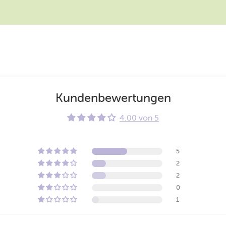
Kundenbewertungen
4.00 von 5
5
2
2
0
1