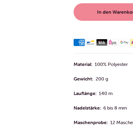
In den Warenko
Material:
100​% ​Polyester​
Gewicht:
200 g
Lauflänge:
140 m
Nadelstärke:
6 bis 8 mm
Maschenprobe:
12 Masche