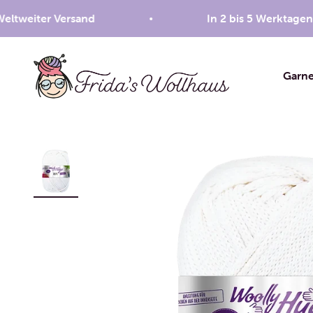
Zum Inhalt springen
ter Versand
In 2 bis 5 Werktagen bei d
Frida's Wollhaus
Garn