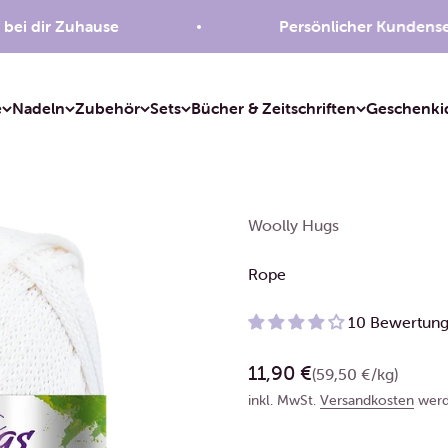
ir Zuhause
Persönlicher Kundenservice
e
Nadeln
Zubehör
Sets
Bücher & Zeitschriften
Geschenki
Woolly Hugs
Rope
10 Bewertun
Angebot
11,90 €
(59,50 €/kg)
inkl. MwSt.
Versandkosten
werd