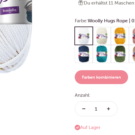
Du erhältst 11 Maschen 
Farbe:
Woolly Hugs Rope | 0
Woolly Hugs Rope | 01 Wei
Woolly Hugs Rope |
Woolly Hug
Wo
Woolly Hugs Rope | 50 Mar
Woolly Hugs Rope |
Woolly Hug
Wo
Farben kombinieren
Anzahl:
Auf Lager