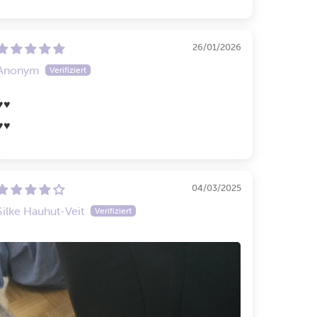
26/01/2026
Anonym
️♥️
️♥️
04/03/2025
Silke Hauhut-Veit